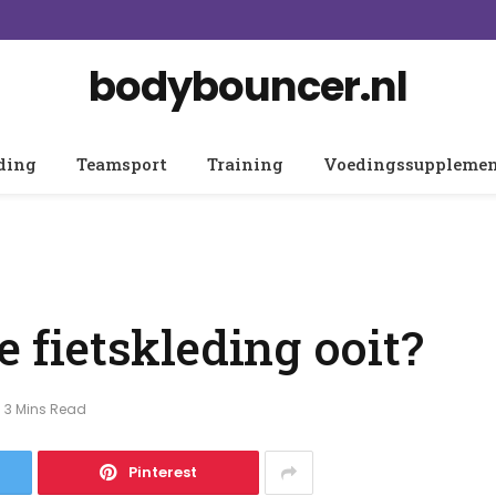
bodybouncer.nl
ding
Teamsport
Training
Voedingssuppleme
e fietskleding ooit?
3 Mins Read
Pinterest