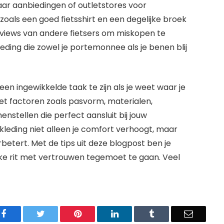
aar aanbiedingen of outletstores voor
zoals een goed fietsshirt en een degelijke broek
reviews van andere fietsers om miskopen te
eding die zowel je portemonnee als je benen blij
een ingewikkelde taak te zijn als je weet waar je
et factoren zoals pasvorm, materialen,
enstellen die perfect aansluit bij jouw
 kleding niet alleen je comfort verhoogt, maar
erbetert. Met de tips uit deze blogpost ben je
elke rit met vertrouwen tegemoet te gaan. Veel
Facebook
Twitter
Pinterest
LinkedIn
Tumblr
Email