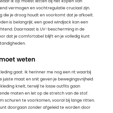
 waar ik op moest letten bij het kopen van
mend vermogen en vochtregulatie cruciaal zijn.
ding die je droog houdt en voorkomt dat je afkoelt.
n is belangrijk; een goed windjack kan een
htend. Daarnaast is UV-bescherming in de
 dat je comfortabel blijft en je volledig kunt
standigheden.
 moet weten
leding gaat. Ik herinner me nog een rit waarbij
e juiste maat en snit geven je bewegingsvrijheid
eding knelt, terwijl te losse outfits gaan
llende maten en let op de stretch van de stof.
om schuren te voorkomen, vooral bij lange ritten.
kunt doorgaan zonder afgeleid te worden door