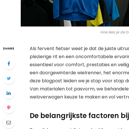
Hoe kies je de b
Als fervent fietser weet je dat de juiste uit
SHARE
plezierige rit en een oncomfortabele ervarin
essentieel voor comfort, prestaties en veili
een doorgewinterde wielrenner, het enorme 
deze blogpost leiden we je stap voor stap d
Van materialen tot pasvorm, we behandele
weloverwogen keuze te maken en vol vertr
De belangrijkste factoren bij