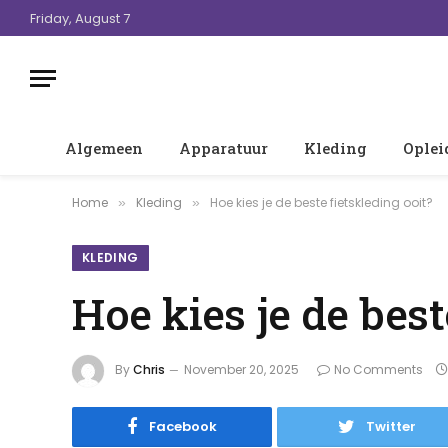
Friday, August 7
Algemeen
Apparatuur
Kleding
Oplei
Home
Kleding
Hoe kies je de beste fietskleding ooit?
»
»
KLEDING
Hoe kies je de best
By
Chris
November 20, 2025
No Comments
Facebook
Twitter