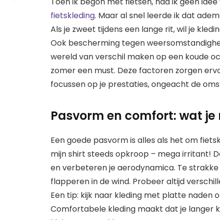
Toen ik begon met fietsen, had ik geen idee
fietskleding
. Maar al snel leerde ik dat ade
Als je zweet tijdens een lange rit, wil je kle
Ook bescherming tegen weersomstandighede
wereld van verschil maken op een koude oc
zomer een must. Deze factoren zorgen ervoor
focussen op je prestaties, ongeacht de om
Pasvorm en comfort: wat je
Een goede pasvorm is alles als het om fietsk
mijn shirt steeds opkroop – mega irritant! D
en verbeteren je aerodynamica. Te strakke kl
flapperen in de wind. Probeer altijd verschi
Een tip: kijk naar kleding met platte naden 
Comfortabele kleding maakt dat je langer 