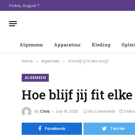
Friday, August 7
Algemeen
Apparatuur
Kleding
Oplei
Home
Algemeen
Hoe blijf jij fit elke dag?
»
»
ALGEMEEN
Hoe blijf jij fit elk
By
Chris
July 16, 2025
No Comments
3 Min
Facebook
Twitter