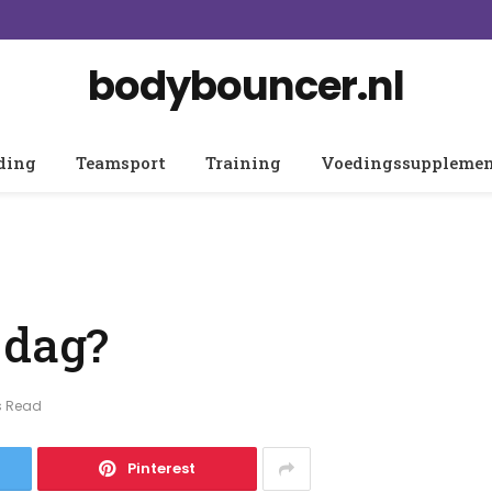
bodybouncer.nl
ding
Teamsport
Training
Voedingssuppleme
e dag?
s Read
Pinterest