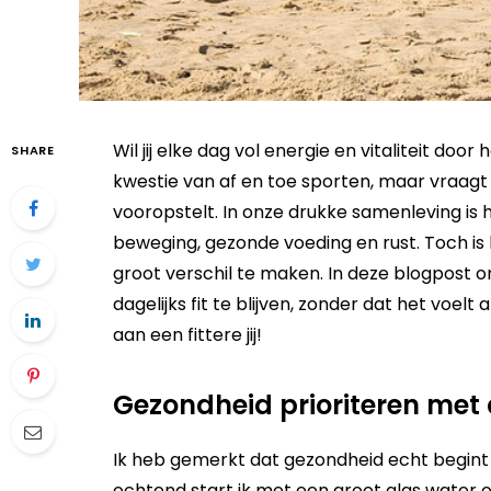
Wil jij elke dag vol energie en vitaliteit door 
SHARE
kwestie van af en toe sporten, maar vraagt 
vooropstelt. In onze drukke samenleving is 
beweging, gezonde voeding en rust. Toch is
groot verschil te maken. In deze blogpost o
dagelijks fit te blijven, zonder dat het vo
aan een fittere jij!
Gezondheid prioriteren met
Ik heb gemerkt dat gezondheid echt begint bij
ochtend start ik met een groot glas water